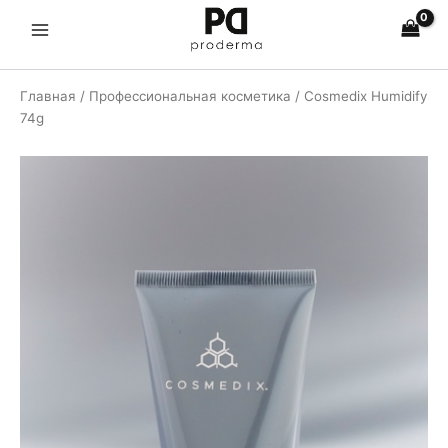
Перейти
Humidify
к
74g
Main
содержимому
Menu
Главная
/
Профессиональная косметика
/ Cosmedix Humidify
74g