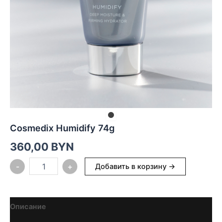
Cosmedix Humidify 74g
360,00
BYN
Количество
-
+
Добавить в корзину →
товара
Cosmedix
Humidify
74g
Описание