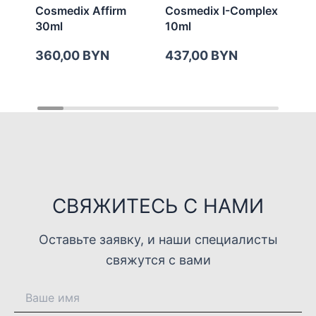
Cosmedix Affirm
Cosmedix I-Complex
Cos
30ml
10ml
50m
360,00
BYN
437,00
BYN
42
СВЯЖИТЕСЬ С НАМИ
Оставьте заявку, и наши специалисты
свяжутся с вами